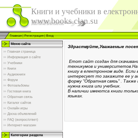
Книги и учебники в електрон
www.books.clan.su
Главная
|
Регистрация
|
Вход
Меню сайта
Здраствуйте,Уважаемые посет
Главная страница
Информация о сайте
Етот сайт создан для скачивани
Учебники
техникумов и университетов.На
Книги
книгу в електронном виде. Если
Аудиокниги
интересует то закажите ее у ад
Форум
форму "Обратная связь" . Также
нужна книга или учебник.
Фотоальбомы
В наличии имеютса книги только
Гостевая книга
языках.
Обратная связь
Каталог сайтов
Онлайн игры
Доска объявлений
FAQ (вопрос/ответ)
Интернет-магазин
Категории раздела