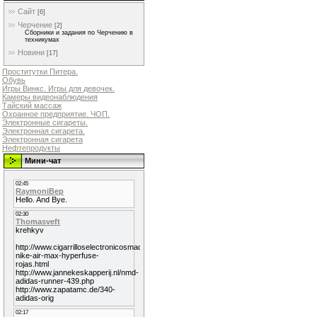
Сайт
[6]
Черчение
[2]
Сборники и задания по Черчению в
техникумах
Новини
[17]
Проститутки Питера.
Обувь
Игры Винкс. Игры для девочек.
Камеры видеонаблюдения
Тайский массаж
Охранное предприятие. ЧОП.
Электронные сигареты.
Электронная сигарета.
Электронная сигарета
Нефтепродукты
Мини-чат