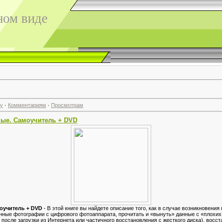
ном виде
гу
·
Комментариям
·
Просмотрам
ные. Самоучитель + DVD
оучитель + DVD
- В этой книге вы найдете описание того, как в случае возникновени
енные фотографии с цифрового фотоаппарата, прочитать и «вынуть» данные с «плохих
после загрузки из Интернета или частичного восстановления с жесткого диска), восс