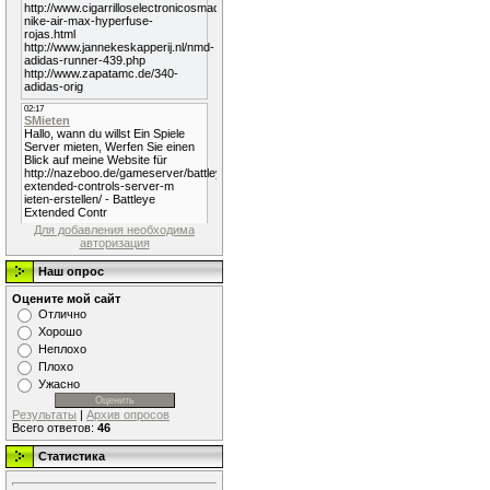
Для добавления необходима
авторизация
Наш опрос
Оцените мой сайт
Отлично
Хорошо
Неплохо
Плохо
Ужасно
Результаты
|
Архив опросов
Всего ответов:
46
Статистика