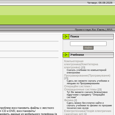
Четверг, 06.08.2026
Приветствую Вас
Гость
|
RSS
Поиск
Учебники
Компьютерная
електроника(Комп'ютерна
електроніка)
[23]
Скачать учебники по компьютерной
електронике
Програмирование(Програмування)
[15]
Сдесь ви сможете скачать учебники и
лекцыии по Програмированию
Операційні системи /
Операцыонные системы
[23]
Тут Ви зможете скачати безкоштовно
підручники з предмету "Операційні
системи"
Физика
[2]
Сдесь можно бессплатно найти и
скачать учебники по физике по програме
я проблем восстановить файлы с жесткого
техничесских вузов
» CD и DVD, восстановить/
Електротехника(Теорія електричних
тановить данные из мобильного телефона (в
і магнітних кіл)
[1]