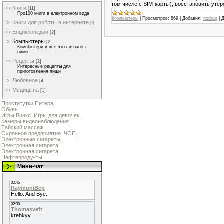
том числе с SIM-карты), восстановить уте
Книги
[11]
Про100 книги в електронном виде
Компьютеры
|
Просмотров:
869
|
Добавил:
nodrug
|
Д
Книги для роботы в интернете
[3]
Енциклопедии
[2]
Компьютеры
[2]
Компбютери и все что связано с
ними
Рецепты
[2]
Интересные рецепты для
приготовления пищи
Любовное
[4]
Медицына
[1]
Проститутки Питера.
Обувь
Игры Винкс. Игры для девочек.
Камеры видеонаблюдения
Тайский массаж
Охранное предприятие. ЧОП.
Электронные сигареты.
Электронная сигарета.
Электронная сигарета
Нефтепродукты
Мини-чат