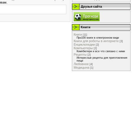
ивам.
Друзья сайта
Книги
Книги
[11]
Про100 книги в електронном виде
Книги для роботы в интернете
[3]
Енциклопедии
[2]
Компьютеры
[2]
Компбютери и все что связано с ними
Рецепты
[2]
Интересные рецепты для приготовления
пищи
Любовное
[4]
Медицына
[1]