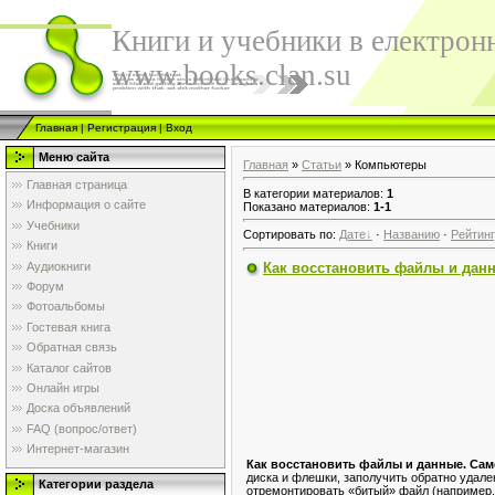
Книги и учебники в електрон
www.books.clan.su
Главная
|
Регистрация
|
Вход
Меню сайта
Главная
»
Статьи
» Компьютеры
Главная страница
В категории материалов
:
1
Информация о сайте
Показано материалов
:
1-1
Учебники
Сортировать по
:
Дате
·
Названию
·
Рейтин
Книги
Аудиокниги
Как восстановить файлы и дан
Форум
Фотоальбомы
Гостевая книга
Обратная связь
Каталог сайтов
Онлайн игры
Доска объявлений
FAQ (вопрос/ответ)
Интернет-магазин
Как восстановить файлы и данные. Сам
диска и флешки, заполучить обратно удал
Категории раздела
отремонтировать «битый» файл (например, 