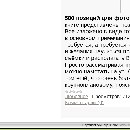
500 позиций для фот
книге представлены по
Все изложено в виде го
в основном примечания
требуется, а требуется
и желания научиться п
съёмки и располагать 
Просто рассматривая п
можно намотать на ус.
том ещё, что очень бо
крупноплановому, поясн
Любовное
|
Просмотров:
71
Комментарии (0)
Copyright MyCorp © 2026
www.si