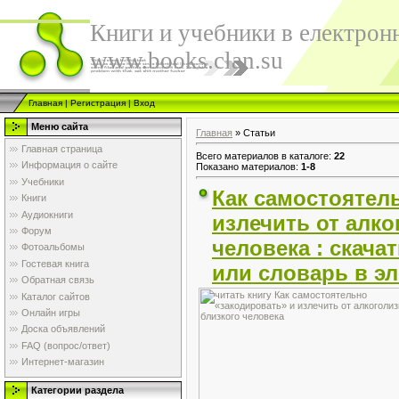
Книги и учебники в електрон
www.books.clan.su
Главная
|
Регистрация
|
Вход
Меню сайта
Главная
»
Статьи
Главная страница
Всего материалов в каталоге
:
22
Информация о сайте
Показано материалов
:
1-8
Учебники
Как самостоятел
Книги
Аудиокниги
излечить от алко
Форум
человека : скачат
Фотоальбомы
Гостевая книга
или словарь в э
Обратная связь
Каталог сайтов
Онлайн игры
Доска объявлений
FAQ (вопрос/ответ)
Интернет-магазин
Категории раздела