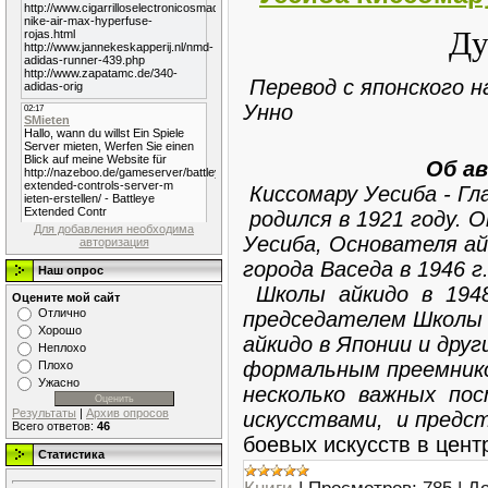
Ду
Перевод с японского 
Унно
Об а
Киссомару Уесиба - Гл
родился в 1921 году.
Для добавления необходима
Уесиба, Основателя ай
авторизация
города Васеда в 1946
Наш опрос
Школы айкидо в 1948
Оцените мой сайт
Отлично
председателем Школы 
Хорошо
айкидо в Японии и дру
Неплохо
формальным преемник
Плохо
Ужасно
несколько важных пос
Результаты
|
Архив опросов
искусствами, и предс
Всего ответов:
46
боевых искусств в цент
Статистика
Книги
|
Просмотров:
785
|
До