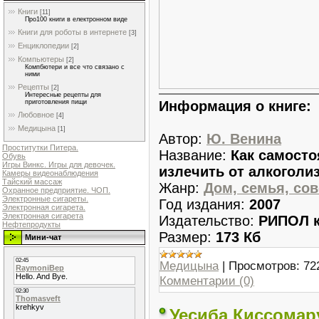
Книги
[11]
Про100 книги в електронном виде
Книги для роботы в интернете
[3]
Енциклопедии
[2]
Компьютеры
[2]
Компбютери и все что связано с
ними
Рецепты
[2]
Интересные рецепты для
Информация о книге:
приготовления пищи
Любовное
[4]
Медицына
[1]
Автор:
Ю. Венина
Проститутки Питера.
Название:
Как самосто
Обувь
Игры Винкс. Игры для девочек.
излечить от алкоголи
Камеры видеонаблюдения
Тайский массаж
Жанр:
Дом, семья, сов
Охранное предприятие. ЧОП.
Электронные сигареты.
Год издания:
2007
Электронная сигарета.
Электронная сигарета
Издательство:
РИПОЛ к
Нефтепродукты
Размер:
173 Кб
Мини-чат
Медицына
|
Просмотров:
72
Комментарии (0)
Уесиба Киссомару